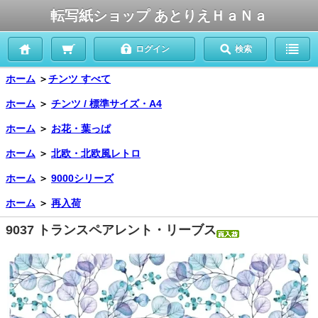
転写紙ショップ あとりえＨａＮａ
ログイン
検索
ホーム
＞
チンツ すべて
ホーム
＞
チンツ / 標準サイズ・A4
ホーム
＞
お花・葉っぱ
ホーム
＞
北欧・北欧風レトロ
ホーム
＞
9000シリーズ
ホーム
＞
再入荷
9037 トランスペアレント・リーブス