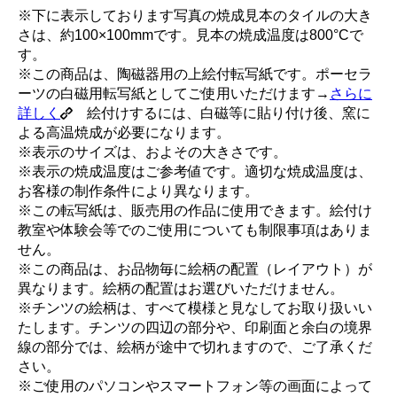
※下に表示しております写真の焼成見本のタイルの大き
さは、約100×100mmです。見本の焼成温度は800°Cで
す。
※この商品は、陶磁器用の上絵付転写紙です。ポーセラ
ーツの白磁用転写紙としてご使用いただけます→
さらに
詳しく
絵付けするには、白磁等に貼り付け後、窯に
よる高温焼成が必要になります。
※表示のサイズは、およその大きさです。
※表示の焼成温度はご参考値です。適切な焼成温度は、
お客様の制作条件により異なります。
※この転写紙は、販売用の作品に使用できます。絵付け
教室や体験会等でのご使用についても制限事項はありま
せん。
※この商品は、お品物毎に絵柄の配置（レイアウト）が
異なります。絵柄の配置はお選びいただけません。
※チンツの絵柄は、すべて模様と見なしてお取り扱いい
たします。チンツの四辺の部分や、印刷面と余白の境界
線の部分では、絵柄が途中で切れますので、ご了承くだ
さい。
※ご使用のパソコンやスマートフォン等の画面によって