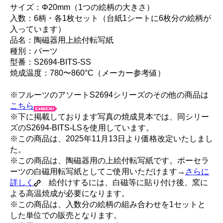
サイズ：Φ20mm（1つの絵柄の大きさ）
入数：6柄・各1枚セット（台紙1シートに6枚分の絵柄が
入っています）
品名：陶磁器用上絵付転写紙
種別：パーツ
型番：S2694-BITS-SS
焼成温度：780〜860°C（メーカー参考値）
※フルーツのアソートS2694シリーズのその他の商品は
こちら
※下に掲載しております写真の焼成見本では、同シリー
ズのS2694-BITS-LSを使用しています。
※この商品は、2025年11月13日より価格改定いたしまし
た。
※この商品は、陶磁器用の上絵付転写紙です。ポーセラ
ーツの白磁用転写紙としてご使用いただけます→
さらに
詳しく
絵付けするには、白磁等に貼り付け後、窯に
よる高温焼成が必要になります。
※この商品は、入数分の絵柄の組み合わせを1セットと
した単位での販売となります。