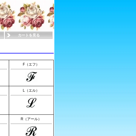
カートを見る
F（エフ）
L（エル）
R（アール）