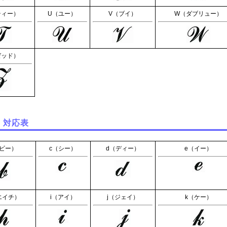
ティー）
U（ユー）
V（ブイ）
W（ダブリュー）
ゼッド）
 対応表
（ビー）
c（シー）
d（ディー）
e（イー）
エイチ）
i（アイ）
j（ジェイ）
k（ケー）