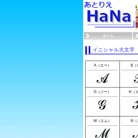
ホーム
イニシャル大文字
A（エー）
B（
G（ジー）
H（
M（エム）
N（