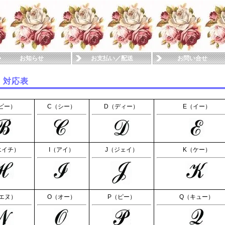
お知らせ
お支払い／配送
お問い合せ
 対応表
ビー）
C（シー）
D（ディー）
E（イー）
エイチ）
I（アイ）
J（ジェイ）
K（ケー）
エヌ）
O（オー）
P（ピー）
Q（キュー）