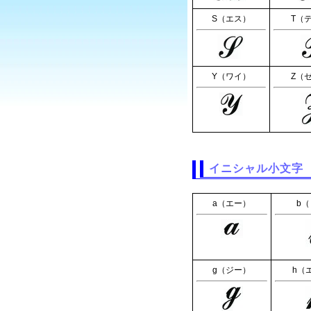
S（エス）
T（
Y（ワイ）
Z（
イニシャル小文字
a（エー）
b
g（ジー）
h（