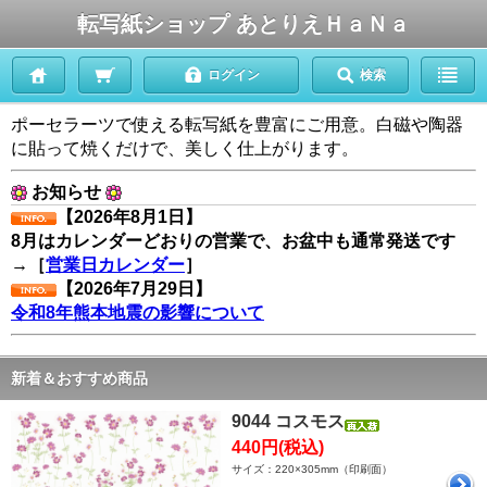
転写紙ショップ あとりえＨａＮａ
ログイン
検索
ポーセラーツで使える転写紙を豊富にご用意。白磁や陶器
に貼って焼くだけで、美しく仕上がります。
お知らせ
【2026年8月1日】
8月はカレンダーどおりの営業で、お盆中も通常発送です
→［
営業日カレンダー
］
【2026年7月29日】
令和8年熊本地震の影響について
新着＆おすすめ商品
9044 コスモス
440円(税込)
サイズ：220×305mm（印刷面）