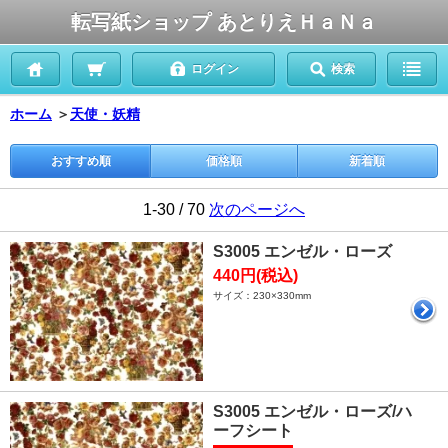
転写紙ショップ あとりえＨａＮａ
ログイン
検索
ホーム
＞
天使・妖精
おすすめ順
価格順
新着順
1-30 / 70
次のページへ
S3005 エンゼル・ローズ
440円(税込)
サイズ：230×330mm
S3005 エンゼル・ローズ/ハ
ーフシート