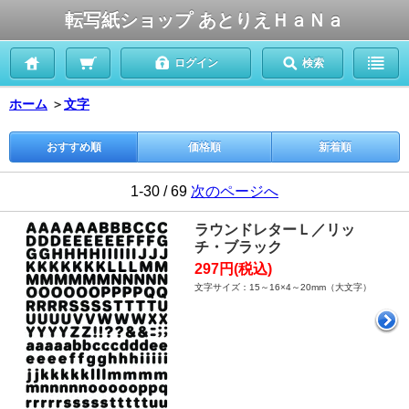
転写紙ショップ あとりえＨａＮａ
ログイン
検索
ホーム
＞
文字
おすすめ順
価格順
新着順
1-30 / 69
次のページへ
ラウンドレターＬ／リッ
チ・ブラック
297円(税込)
文字サイズ：15～16×4～20mm（大文字）