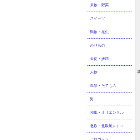
果物・野菜
スイーツ
動物・昆虫
のりもの
天使・妖精
人物
風景・たてもの
海
和風・オリエンタル
北欧・北欧風レトロ
ハロウィン