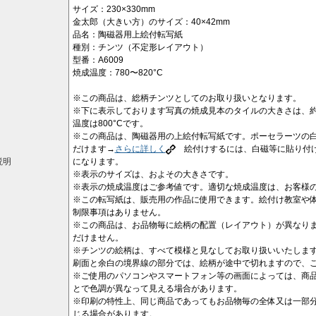
サイズ：230×330mm
金太郎（大きい方）のサイズ：40×42mm
品名：陶磁器用上絵付転写紙
種別：チンツ（不定形レイアウト）
型番：A6009
焼成温度：780〜820°C
※この商品は、総柄チンツとしてのお取り扱いとなります。
※下に表示しております写真の焼成見本のタイルの大きさは、約1
温度は800°Cです。
※この商品は、陶磁器用の上絵付転写紙です。ポーセラーツの
だけます→
さらに詳しく
絵付けするには、白磁等に貼り付け
説明
になります。
※表示のサイズは、およその大きさです。
※表示の焼成温度はご参考値です。適切な焼成温度は、お客様
※この転写紙は、販売用の作品に使用できます。絵付け教室や
制限事項はありません。
※この商品は、お品物毎に絵柄の配置（レイアウト）が異なり
だけません。
※チンツの絵柄は、すべて模様と見なしてお取り扱いいたしま
刷面と余白の境界線の部分では、絵柄が途中で切れますので、
※ご使用のパソコンやスマートフォン等の画面によっては、商
とで色調が異なって見える場合があります。
※印刷の特性上、同じ商品であってもお品物毎の全体又は一部
じる場合があります。