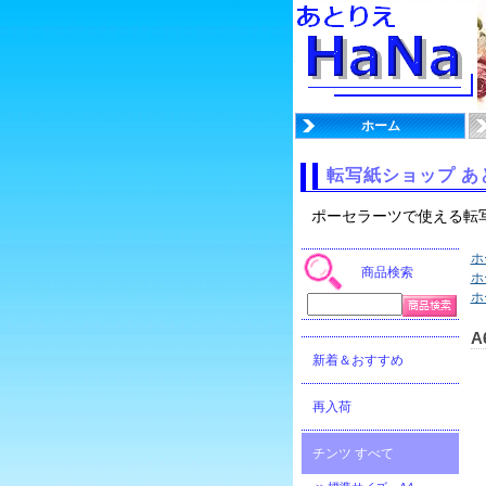
ホーム
転写紙ショップ あ
ポーセラーツで使える転
ホ
商品検索
ホ
ホ
A
新着＆おすすめ
再入荷
チンツ すべて