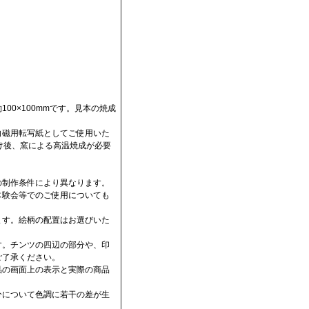
00×100mmです。見本の焼成
白磁用転写紙としてご使用いた
後、窯による高温焼成が必要
の制作条件により異なります。
体験会等でのご使用についても
ます。絵柄の配置はお選びいた
す。チンツの四辺の部分や、印
ご了承ください。
品の画面上の表示と実際の商品
分について色調に若干の差が生