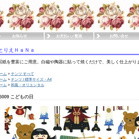
お知らせ
お支払い／配送
お問い合せ
とりえＨａＮａ
写紙を豊富にご用意。白磁や陶器に貼って焼くだけで、美しく仕上がり
ーム
>
チンツ すべて
ーム
>
チンツ / 標準サイズ・A4
ーム
>
和風・オリエンタル
6009 こどもの日