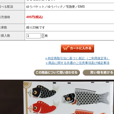
選べる配送
ゆうパケット／ゆうパック／宅急便／EMS
販売価格
495円(税込)
在庫数
残り23枚です
ご購入数
枚
» 特定商取引法に基づく表記 （ご利用規定等）
» 商品に関する共通のご注意事項及び補足事項