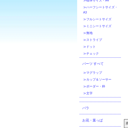
≫標準サイズ・A4
≫ハーフシートサイズ・
A3
≫フルシートサイズ
≫ミニシートサイズ
≫無地
≫ストライプ
≫ドット
≫チェック
パーツ すべて
≫マグラップ
≫カップ＆ソーサー
≫ボーダー・枠
≫文字
バラ
お花・葉っぱ