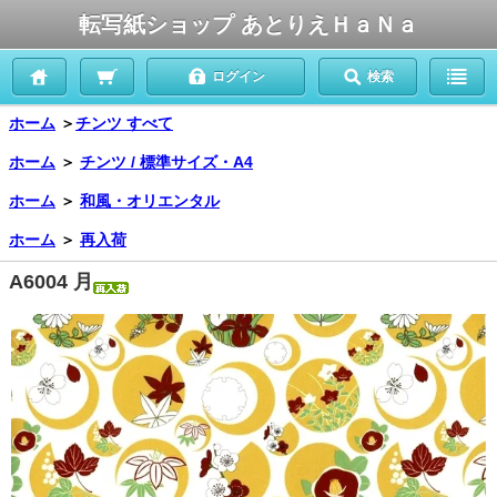
転写紙ショップ あとりえＨａＮａ
ログイン
検索
ホーム
＞
チンツ すべて
ホーム
＞
チンツ / 標準サイズ・A4
ホーム
＞
和風・オリエンタル
ホーム
＞
再入荷
A6004 月