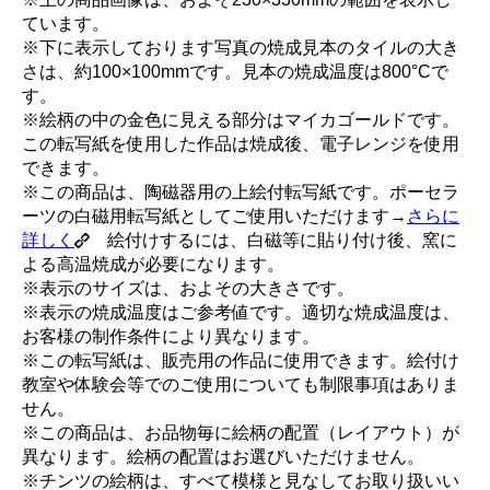
ています。
※下に表示しております写真の焼成見本のタイルの大き
さは、約100×100mmです。見本の焼成温度は800°Cで
す。
※絵柄の中の金色に見える部分はマイカゴールドです。
この転写紙を使用した作品は焼成後、電子レンジを使用
できます。
※この商品は、陶磁器用の上絵付転写紙です。ポーセラ
ーツの白磁用転写紙としてご使用いただけます→
さらに
詳しく
絵付けするには、白磁等に貼り付け後、窯に
よる高温焼成が必要になります。
※表示のサイズは、およその大きさです。
※表示の焼成温度はご参考値です。適切な焼成温度は、
お客様の制作条件により異なります。
※この転写紙は、販売用の作品に使用できます。絵付け
教室や体験会等でのご使用についても制限事項はありま
せん。
※この商品は、お品物毎に絵柄の配置（レイアウト）が
異なります。絵柄の配置はお選びいただけません。
※チンツの絵柄は、すべて模様と見なしてお取り扱いい