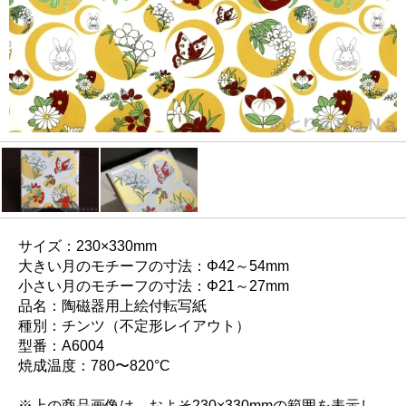
サイズ：230×330mm
大きい月のモチーフの寸法：Φ42～54mm
小さい月のモチーフの寸法：Φ21～27mm
品名：陶磁器用上絵付転写紙
種別：チンツ（不定形レイアウト）
型番：A6004
焼成温度：780〜820°C
※上の商品画像は、およそ230×330mmの範囲を表示し