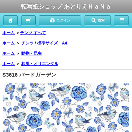
転写紙ショップ あとりえＨａＮａ
ログイン
検索
ホーム
＞
チンツ すべて
ホーム
＞
チンツ / 標準サイズ・A4
ホーム
＞
動物・昆虫
ホーム
＞
和風・オリエンタル
S3616 バードガーデン