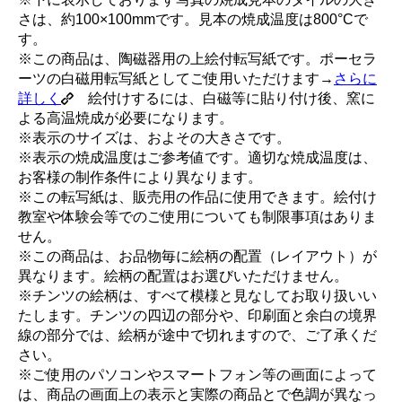
さは、約100×100mmです。見本の焼成温度は800°Cで
す。
※この商品は、陶磁器用の上絵付転写紙です。ポーセラ
ーツの白磁用転写紙としてご使用いただけます→
さらに
詳しく
絵付けするには、白磁等に貼り付け後、窯に
よる高温焼成が必要になります。
※表示のサイズは、およその大きさです。
※表示の焼成温度はご参考値です。適切な焼成温度は、
お客様の制作条件により異なります。
※この転写紙は、販売用の作品に使用できます。絵付け
教室や体験会等でのご使用についても制限事項はありま
せん。
※この商品は、お品物毎に絵柄の配置（レイアウト）が
異なります。絵柄の配置はお選びいただけません。
※チンツの絵柄は、すべて模様と見なしてお取り扱いい
たします。チンツの四辺の部分や、印刷面と余白の境界
線の部分では、絵柄が途中で切れますので、ご了承くだ
さい。
※ご使用のパソコンやスマートフォン等の画面によって
は、商品の画面上の表示と実際の商品とで色調が異なっ