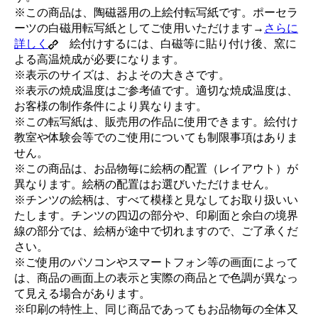
※この商品は、陶磁器用の上絵付転写紙です。ポーセラ
ーツの白磁用転写紙としてご使用いただけます→
さらに
詳しく
絵付けするには、白磁等に貼り付け後、窯に
よる高温焼成が必要になります。
※表示のサイズは、およその大きさです。
※表示の焼成温度はご参考値です。適切な焼成温度は、
お客様の制作条件により異なります。
※この転写紙は、販売用の作品に使用できます。絵付け
教室や体験会等でのご使用についても制限事項はありま
せん。
※この商品は、お品物毎に絵柄の配置（レイアウト）が
異なります。絵柄の配置はお選びいただけません。
※チンツの絵柄は、すべて模様と見なしてお取り扱いい
たします。チンツの四辺の部分や、印刷面と余白の境界
線の部分では、絵柄が途中で切れますので、ご了承くだ
さい。
※ご使用のパソコンやスマートフォン等の画面によって
は、商品の画面上の表示と実際の商品とで色調が異なっ
て見える場合があります。
※印刷の特性上、同じ商品であってもお品物毎の全体又