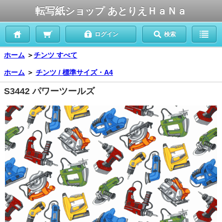
転写紙ショップ あとりえＨａＮａ
ログイン
検索
ホーム
＞
チンツ すべて
ホーム
＞
チンツ / 標準サイズ・A4
S3442 パワーツールズ