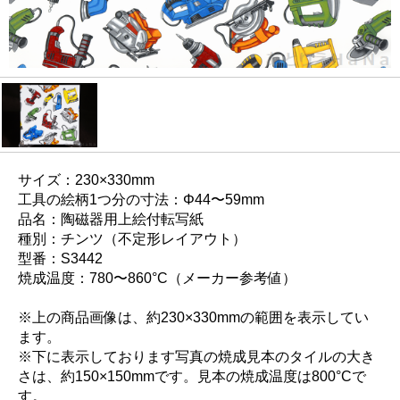
サイズ：230×330mm
工具の絵柄1つ分の寸法：Φ44〜59mm
品名：陶磁器用上絵付転写紙
種別：チンツ（不定形レイアウト）
型番：S3442
焼成温度：780〜860°C（メーカー参考値）
※上の商品画像は、約230×330mmの範囲を表示してい
ます。
※下に表示しております写真の焼成見本のタイルの大き
さは、約150×150mmです。見本の焼成温度は800°Cで
す。