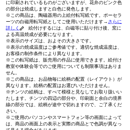
に印刷されているものがございますが、花弁のピンク色
の部分は焼成しますと白色に発色します。
※この商品は、陶磁器用の上絵付転写紙です。ポーセラ
ーツの白磁用転写紙としてご使用いただけます→
さらに
詳しく
絵付けするには、白磁等に貼り付け後、窯に
よる高温焼成が必要になります。
※表示のサイズは、およその大きさです。
※表示の焼成温度はご参考値です。適切な焼成温度は、
お客様の制作条件により異なります。
※この転写紙は、販売用の作品に使用できます。絵付け
教室や体験会等でのご使用についても制限事項はありま
せん。
※この商品は、お品物毎に絵柄の配置（レイアウト）が
異なります。絵柄の配置はお選びいただけません。
※チンツの絵柄は、すべて模様と見なしてお取り扱いい
たします。チンツの四辺の部分や、印刷面と余白の境界
線の部分では、絵柄が途中で切れますので、ご了承くだ
さい。
※ご使用のパソコンやスマートフォン等の画面によって
は、商品の画面上の表示と実際の商品とで色調が異なっ