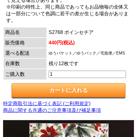
て見える場合があります。
※印刷の特性上、同じ商品であってもお品物毎の全体又
は一部分について色調に若干の差が生じる場合がありま
す。
商品名
S2768 ポインセチア
販売価格
440円(税込)
選べる配送
ゆうパケット／ゆうパック／宅急便／EMS
在庫数
残り12枚です
ご購入数
特定商取引法に基づく表記 (ご利用規定)
商品に関する共通のご注意事項及び補足事項