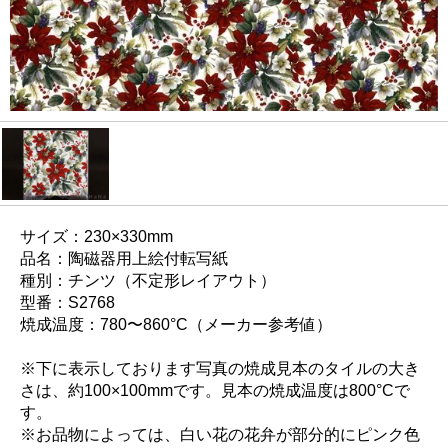
サイズ：230×330mm
品名：陶磁器用上絵付転写紙
種別：チンツ（不定形レイアウト）
型番：S2768
焼成温度：780〜860°C（メーカー参考値）
※下に表示しております写真の焼成見本のタイルの大き
さは、約100×100mmです。見本の焼成温度は800°Cで
す。
※お品物によっては、白い花の花弁が部分的にピンク色