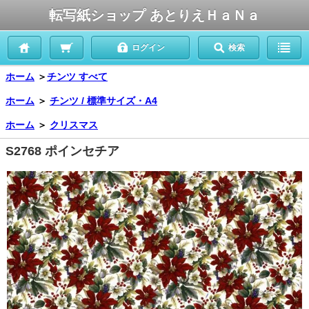
転写紙ショップ あとりえＨａＮａ
ログイン
検索
ホーム
＞
チンツ すべて
ホーム
＞
チンツ / 標準サイズ・A4
ホーム
＞
クリスマス
S2768 ポインセチア