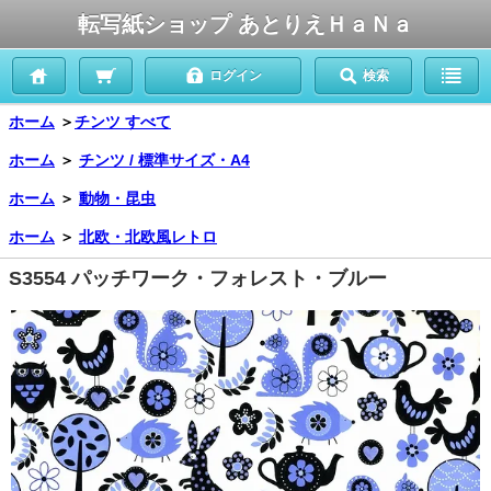
転写紙ショップ あとりえＨａＮａ
ログイン
検索
ホーム
＞
チンツ すべて
ホーム
＞
チンツ / 標準サイズ・A4
ホーム
＞
動物・昆虫
ホーム
＞
北欧・北欧風レトロ
S3554 パッチワーク・フォレスト・ブルー