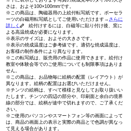
さは、およそ100×100mmです。
※この商品は、陶磁器用の上絵付転写紙です。ポーセラ
ーツの白磁用転写紙としてご使用いただけます→
さらに
詳しく
絵付けするには、白磁等に貼り付け後、窯に
よる高温焼成が必要になります。
※表示のサイズは、およその大きさです。
※表示の焼成温度はご参考値です。適切な焼成温度は、
お客様の制作条件により異なります。
※この転写紙は、販売用の作品に使用できます。絵付け
教室や体験会等でのご使用についても制限事項はありま
せん。
※この商品は、お品物毎に絵柄の配置（レイアウト）が
異なります。絵柄の配置はお選びいただけません。
※チンツの絵柄は、すべて模様と見なしてお取り扱いい
たします。チンツの四辺の部分や、印刷面と余白の境界
線の部分では、絵柄が途中で切れますので、ご了承くだ
さい。
※ご使用のパソコンやスマートフォン等の画面によって
は、商品の画面上の表示と実際の商品とで色調が異なっ
て見える場合があります。