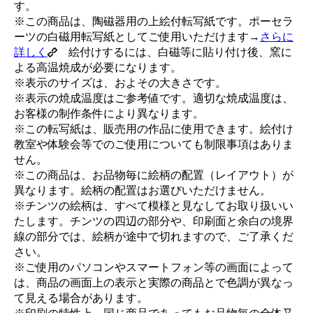
す。
※この商品は、陶磁器用の上絵付転写紙です。ポーセラ
ーツの白磁用転写紙としてご使用いただけます→
さらに
詳しく
絵付けするには、白磁等に貼り付け後、窯に
よる高温焼成が必要になります。
※表示のサイズは、およその大きさです。
※表示の焼成温度はご参考値です。適切な焼成温度は、
お客様の制作条件により異なります。
※この転写紙は、販売用の作品に使用できます。絵付け
教室や体験会等でのご使用についても制限事項はありま
せん。
※この商品は、お品物毎に絵柄の配置（レイアウト）が
異なります。絵柄の配置はお選びいただけません。
※チンツの絵柄は、すべて模様と見なしてお取り扱いい
たします。チンツの四辺の部分や、印刷面と余白の境界
線の部分では、絵柄が途中で切れますので、ご了承くだ
さい。
※ご使用のパソコンやスマートフォン等の画面によって
は、商品の画面上の表示と実際の商品とで色調が異なっ
て見える場合があります。