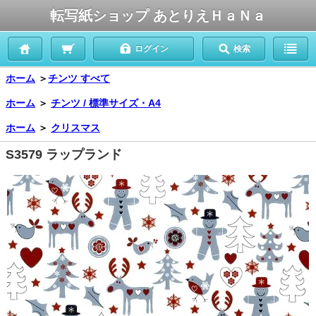
転写紙ショップ あとりえＨａＮａ
ログイン
検索
ホーム
＞
チンツ すべて
ホーム
＞
チンツ / 標準サイズ・A4
ホーム
＞
クリスマス
S3579 ラップランド