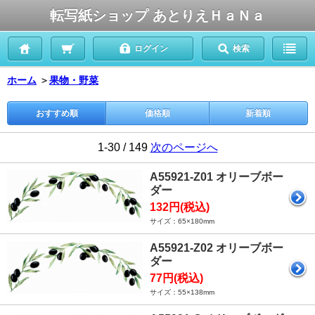
転写紙ショップ あとりえＨａＮａ
ログイン
検索
ホーム
＞
果物・野菜
おすすめ順
価格順
新着順
1-30 / 149
次のページへ
A55921-Z01 オリーブボー
ダー
132円(税込)
サイズ：65×180mm
A55921-Z02 オリーブボー
ダー
77円(税込)
サイズ：55×138mm