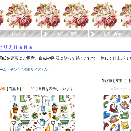
お知らせ
お支払い／配送
お問い合せ
とりえＨａＮａ
写紙を豊富にご用意。白磁や陶器に貼って焼くだけで、美しく仕上がり
ーム
>
チンツ / 標準サイズ・A4
並び順を変更
[
395
] 商品中 [
1
-
30
] 番目を表示しています
≪前のページ