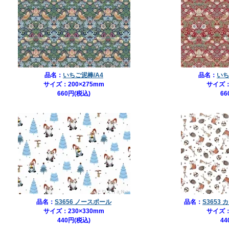
品名：
いちご泥棒/A4
品名：
いち
サイズ：200×275mm
サイズ：
660円(税込)
66
品名：
S3656 ノースポール
品名：
S3653
サイズ：230×330mm
サイズ：
440円(税込)
44