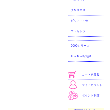
クリスマス
ビッツ・小物
エトセトラ
9000シリーズ
ＨａＮａ転写紙
カートを見る
マイアカウント
ポイント制度