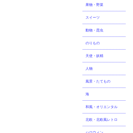
果物・野菜
スイーツ
動物・昆虫
のりもの
天使・妖精
人物
風景・たてもの
海
和風・オリエンタル
北欧・北欧風レトロ
ハロウィン