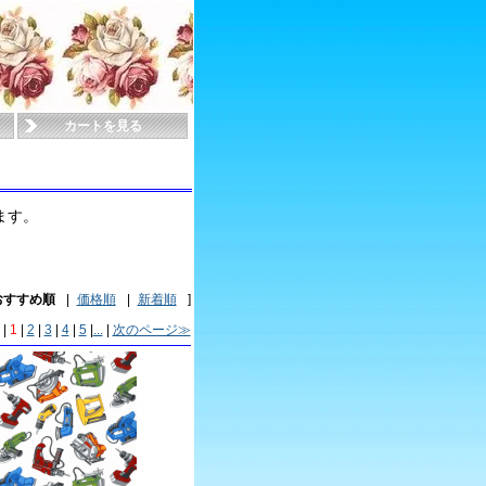
カートを見る
ます。
おすすめ順
|
価格順
|
新着順
]
|
1
|
2
|
3
|
4
|
5
|
...
|
次のページ≫