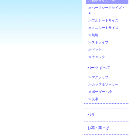
≫標準サイズ・A4
≫ハーフシートサイズ・
A3
≫フルシートサイズ
≫ミニシートサイズ
≫無地
≫ストライプ
≫ドット
≫チェック
パーツ すべて
≫マグラップ
≫カップ＆ソーサー
≫ボーダー・枠
≫文字
バラ
お花・葉っぱ