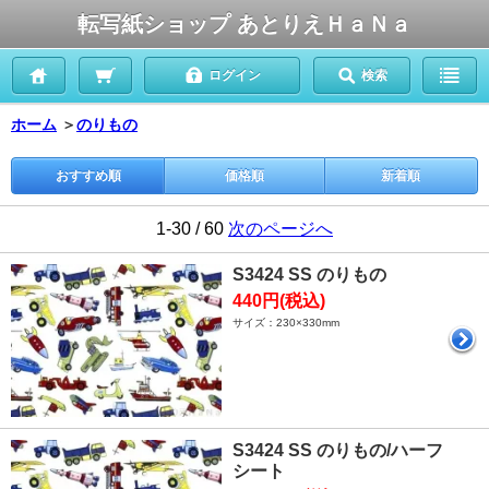
転写紙ショップ あとりえＨａＮａ
ログイン
検索
ホーム
＞
のりもの
おすすめ順
価格順
新着順
1-30 / 60
次のページへ
S3424 SS のりもの
440円(税込)
サイズ：230×330mm
S3424 SS のりもの/ハーフ
シート