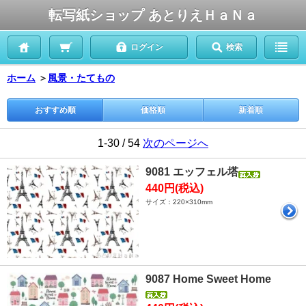
転写紙ショップ あとりえＨａＮａ
ログイン
検索
ホーム
＞
風景・たてもの
おすすめ順
価格順
新着順
1-30 / 54
次のページへ
9081 エッフェル塔
440円(税込)
サイズ：220×310mm
9087 Home Sweet Home