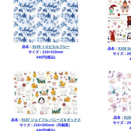
品名：
9109 トロピカルブルー
品名：
9108 S
サイズ：210×310mm
サイズ：20
440円(税込)
品名：
91
品名：
9107 ジョイフル バニーズ＆ダックス
サイズ：20
サイズ：210×305mm（印刷面）
440円(税込)