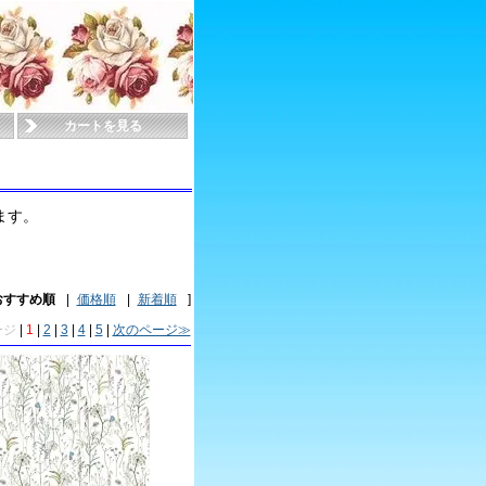
カートを見る
ます。
おすすめ順
|
価格順
|
新着順
]
ージ
|
1
|
2
|
3
|
4
|
5
|
次のページ≫