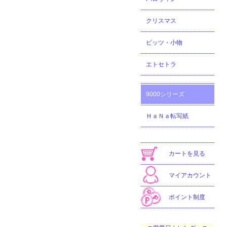
クリスマス
ビッツ・小物
エトセトラ
9000シリーズ
ＨａＮａ転写紙
カートを見る
マイアカウント
ポイント制度