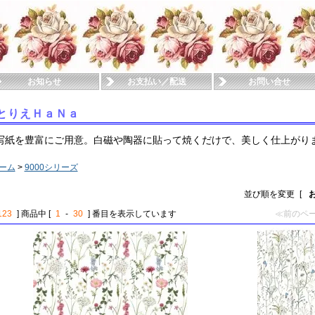
お知らせ
お支払い／配送
お問い合せ
とりえＨａＮａ
写紙を豊富にご用意。白磁や陶器に貼って焼くだけで、美しく仕上がり
ーム
>
9000シリーズ
並び順を変更
[
123
] 商品中 [
1
-
30
] 番目を表示しています
≪前のペ