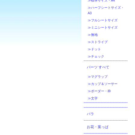
≫標準サイズ・A4
≫ハーフシートサイズ・
A3
≫フルシートサイズ
≫ミニシートサイズ
≫無地
≫ストライプ
≫ドット
≫チェック
パーツ すべて
≫マグラップ
≫カップ＆ソーサー
≫ボーダー・枠
≫文字
バラ
お花・葉っぱ