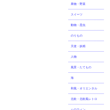
果物・野菜
スイーツ
動物・昆虫
のりもの
天使・妖精
人物
風景・たてもの
海
和風・オリエンタル
北欧・北欧風レトロ
ハロウィン