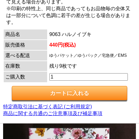
て見える場合があります。
※印刷の特性上、同じ商品であってもお品物毎の全体又
は一部分について色調に若干の差が生じる場合がありま
す。
商品名
9063 ハルノイブキ
販売価格
440円(税込)
選べる配送
ゆうパケット／ゆうパック／宅急便／EMS
在庫数
残り9枚です
ご購入数
特定商取引法に基づく表記 (ご利用規定)
商品に関する共通のご注意事項及び補足事項