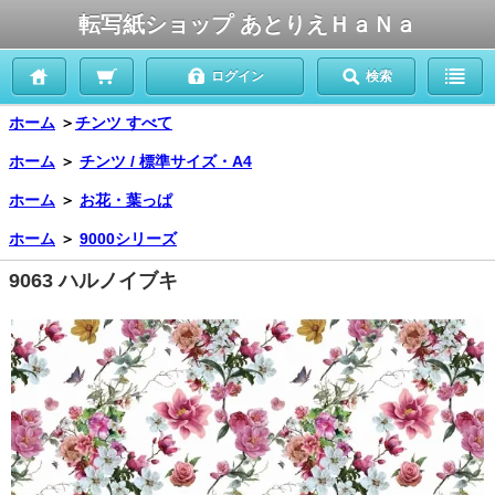
転写紙ショップ あとりえＨａＮａ
ログイン
検索
ホーム
＞
チンツ すべて
ホーム
＞
チンツ / 標準サイズ・A4
ホーム
＞
お花・葉っぱ
ホーム
＞
9000シリーズ
9063 ハルノイブキ