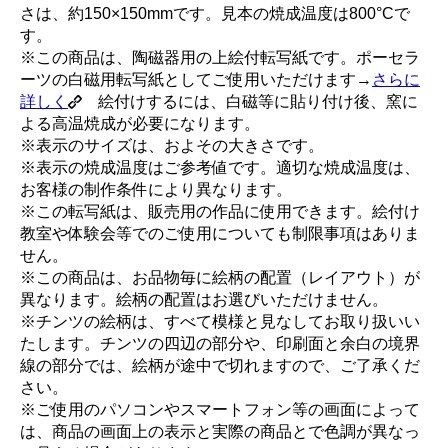
さは、約150×150mmです。見本の焼成温度は800°Cで
す。
※この商品は、陶磁器用の上絵付転写紙です。ポーセラ
ーツの白磁用転写紙としてご使用いただけます→
さらに
詳しく
絵付けするには、白磁等に貼り付け後、窯に
よる高温焼成が必要になります。
※表示のサイズは、およその大きさです。
※表示の焼成温度はご参考値です。適切な焼成温度は、
お客様の制作条件により異なります。
※この転写紙は、販売用の作品に使用できます。絵付け
教室や体験会等でのご使用についても制限事項はありま
せん。
※この商品は、お品物毎に絵柄の配置（レイアウト）が
異なります。絵柄の配置はお選びいただけません。
※チンツの絵柄は、すべて模様と見なしてお取り扱いい
たします。チンツの四辺の部分や、印刷面と余白の境界
線の部分では、絵柄が途中で切れますので、ご了承くだ
さい。
※ご使用のパソコンやスマートフォン等の画面によって
は、商品の画面上の表示と実際の商品とで色調が異なっ