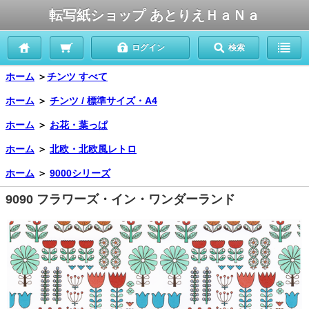
転写紙ショップ あとりえＨａＮａ
ログイン
検索
ホーム
＞
チンツ すべて
ホーム
＞
チンツ / 標準サイズ・A4
ホーム
＞
お花・葉っぱ
ホーム
＞
北欧・北欧風レトロ
ホーム
＞
9000シリーズ
9090 フラワーズ・イン・ワンダーランド