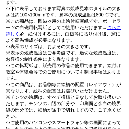
ます。
※下に表示しております写真の焼成見本のタイルの大き
さは約100×100mmです。見本の焼成温度は800°Cです。
※この商品は、陶磁器用の上絵付転写紙です。ポーセラ
ーツの白磁用転写紙としてご使用いただけます→
さらに
詳しく
絵付けするには、白磁等に貼り付け後、窯に
よる高温焼成が必要になります。
※表示のサイズは、およその大きさです。
※表示の焼成温度はご参考値です。適切な焼成温度は、
お客様の制作条件により異なります。
※この転写紙は、販売用の作品に使用できます。絵付け
教室や体験会等でのご使用についても制限事項はありま
せん。
※この商品は、お品物毎に絵柄の配置（レイアウト）が
異なります。絵柄の配置はお選びいただけません。
※チンツの絵柄は、すべて模様と見なしてお取り扱いい
たします。チンツの四辺の部分や、印刷面と余白の境界
線の部分では、絵柄が途中で切れますので、ご了承くだ
さい。
※ご使用のパソコンやスマートフォン等の画面によって
は、商品の画面上の表示と実際の商品とで色調が異なっ