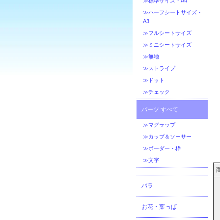
≫標準サイズ・A4
≫ハーフシートサイズ・
A3
≫フルシートサイズ
≫ミニシートサイズ
≫無地
≫ストライプ
≫ドット
≫チェック
パーツ すべて
≫マグラップ
≫カップ＆ソーサー
≫ボーダー・枠
≫文字
バラ
お花・葉っぱ