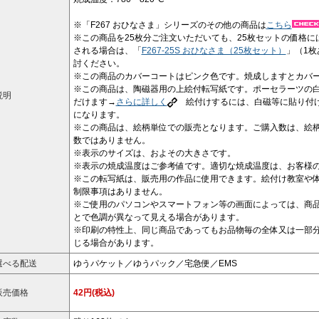
※「F267 おひなさま」シリーズのその他の商品は
こちら
※この商品を25枚分ご注文いただいても、25枚セットの価格に
される場合は、「
F267-25S おひなさま（25枚セット）
」（1枚
討ください。
※この商品のカバーコートはピンク色です。焼成しますとカバ
※この商品は、陶磁器用の上絵付転写紙です。ポーセラーツの
説明
だけます→
さらに詳しく
絵付けするには、白磁等に貼り付け
になります。
※この商品は、絵柄単位での販売となります。ご購入数は、絵
数ではありません。
※表示のサイズは、およその大きさです。
※表示の焼成温度はご参考値です。適切な焼成温度は、お客様
※この転写紙は、販売用の作品に使用できます。絵付け教室や
制限事項はありません。
※ご使用のパソコンやスマートフォン等の画面によっては、商
とで色調が異なって見える場合があります。
※印刷の特性上、同じ商品であってもお品物毎の全体又は一部
じる場合があります。
選べる配送
ゆうパケット／ゆうパック／宅急便／EMS
販売価格
42円(税込)