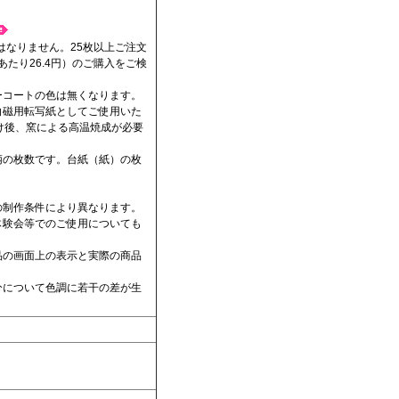
はなりません。25枚以上ご注文
あたり26.4円）のご購入をご検
ーコートの色は無くなります。
白磁用転写紙としてご使用いた
後、窯による高温焼成が必要
柄の枚数です。台紙（紙）の枚
の制作条件により異なります。
体験会等でのご使用についても
品の画面上の表示と実際の商品
分について色調に若干の差が生