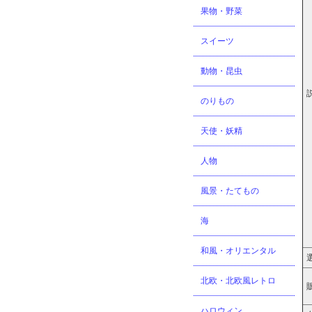
果物・野菜
スイーツ
動物・昆虫
のりもの
天使・妖精
人物
風景・たてもの
海
和風・オリエンタル
北欧・北欧風レトロ
ハロウィン