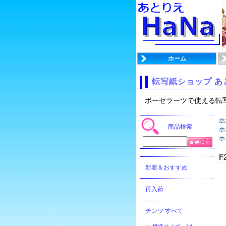
ホーム
転写紙ショップ あ
ポーセラーツで使える転
ホ
商品検索
ホ
ホ
F
新着＆おすすめ
再入荷
チンツ すべて