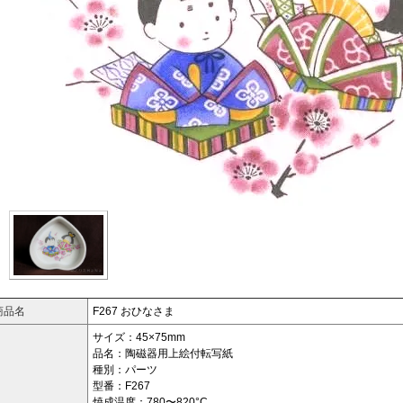
商品名
F267 おひなさま
サイズ：45×75mm
品名：陶磁器用上絵付転写紙
種別：パーツ
型番：F267
焼成温度：780〜820°C