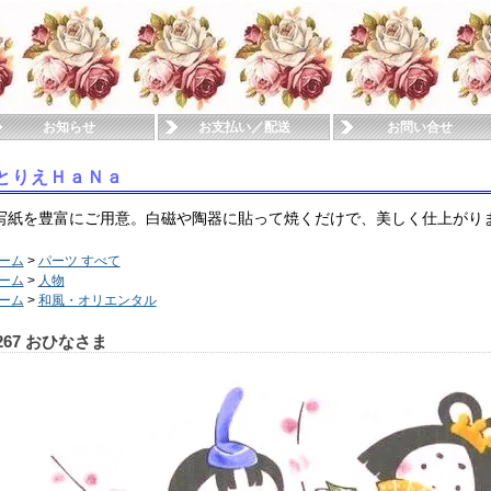
お知らせ
お支払い／配送
お問い合せ
とりえＨａＮａ
写紙を豊富にご用意。白磁や陶器に貼って焼くだけで、美しく仕上がり
ーム
>
パーツ すべて
ーム
>
人物
ーム
>
和風・オリエンタル
267 おひなさま