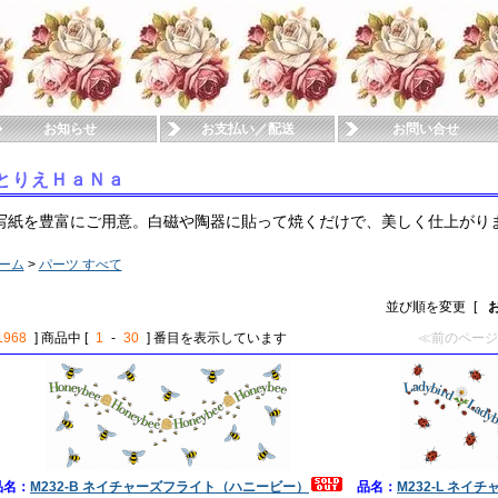
お知らせ
お支払い／配送
お問い合せ
とりえＨａＮａ
写紙を豊富にご用意。白磁や陶器に貼って焼くだけで、美しく仕上がり
ーム
>
パーツ すべて
並び順を変更
[
1968
] 商品中 [
1
-
30
] 番目を表示しています
≪前のページ
品名：
M232-B ネイチャーズフライト（ハニービー）
品名：
M232-L ネ