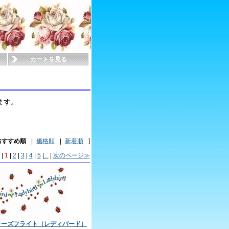
カートを見る
ます。
おすすめ順
|
価格順
|
新着順
]
|
1
|
2
|
3
|
4
|
5
|
...
|
次のページ≫
イチャーズフライト（レディバード）