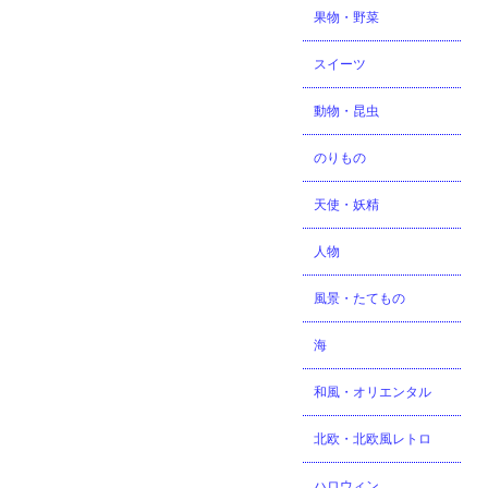
果物・野菜
スイーツ
動物・昆虫
のりもの
天使・妖精
人物
風景・たてもの
海
和風・オリエンタル
北欧・北欧風レトロ
ハロウィン