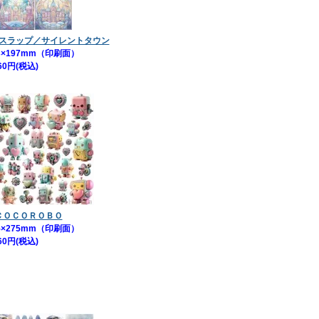
スラップ／サイレントタウン
3×197mm（印刷面）
60円(税込)
ＣＯＣＯＲＯＢＯ
5×275mm（印刷面）
60円(税込)