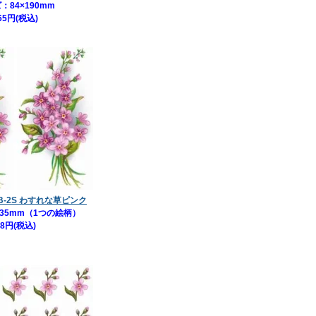
：84×190mm
65円(税込)
-B-2S わすれな草ピンク
×35mm（1つの絵柄）
88円(税込)