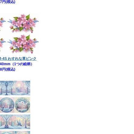
77円(税込)
3-J-4S わすれな草ピンク
×40mm（1つの絵柄）
88円(税込)