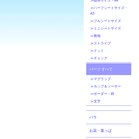
≫標準サイズ・A4
≫ハーフシートサイズ・
A3
≫フルシートサイズ
≫ミニシートサイズ
≫無地
≫ストライプ
≫ドット
≫チェック
パーツ すべて
≫マグラップ
≫カップ＆ソーサー
≫ボーダー・枠
≫文字
バラ
お花・葉っぱ