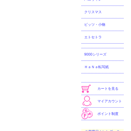
クリスマス
ビッツ・小物
エトセトラ
9000シリーズ
ＨａＮａ転写紙
カートを見る
マイアカウント
ポイント制度