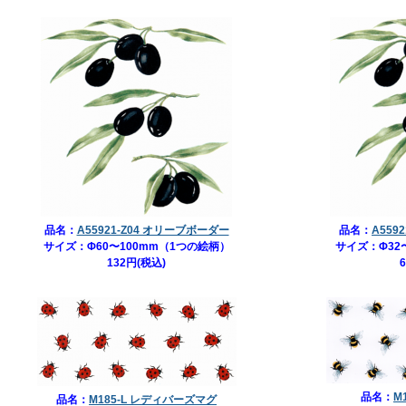
品名：
A55921-Z04 オリーブボーダー
品名：
A559
サイズ：Φ60〜100mm（1つの絵柄）
サイズ：Φ32
132円(税込)
品名：
M
品名：
M185-L レディバーズマグ