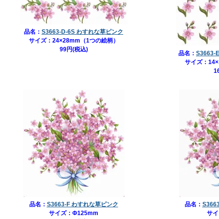
品名：
S3663-D-6S わすれな草ピンク
サイズ：24×28mm（1つの絵柄）
99円(税込)
品名：
S3663
サイズ：14
1
品名：
S3663-F わすれな草ピンク
品名：
S36
サイズ：Φ125mm
サイ