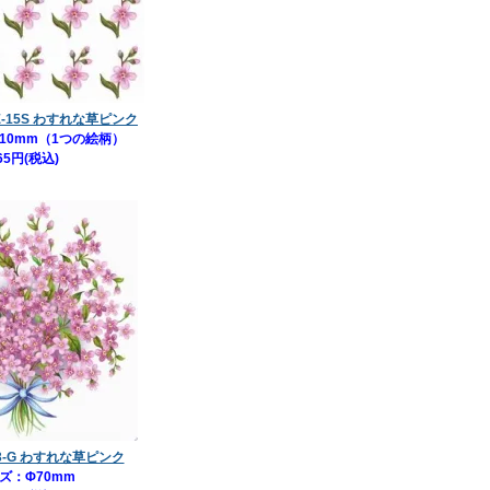
-E-15S わすれな草ピンク
×10mm（1つの絵柄）
65円(税込)
63-G わすれな草ピンク
ズ：Φ70mm