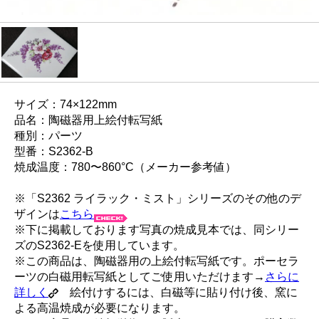
サイズ：74×122mm
品名：陶磁器用上絵付転写紙
種別：パーツ
型番：S2362-B
焼成温度：780〜860°C（メーカー参考値）
※「S2362 ライラック・ミスト」シリーズのその他のデ
ザインは
こちら
※下に掲載しております写真の焼成見本では、同シリー
ズのS2362-Eを使用しています。
※この商品は、陶磁器用の上絵付転写紙です。ポーセラ
ーツの白磁用転写紙としてご使用いただけます→
さらに
詳しく
絵付けするには、白磁等に貼り付け後、窯に
よる高温焼成が必要になります。