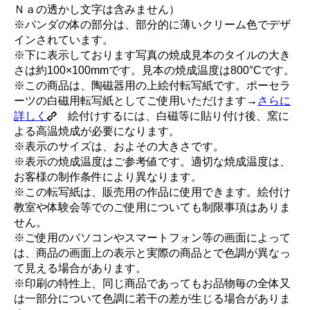
Ｎａの透かし文字は含みません）
※パンダの体の部分は、部分的に薄いクリーム色でデザ
インされています。
※下に表示しております写真の焼成見本のタイルの大き
さは約100×100mmです。見本の焼成温度は800°Cです。
※この商品は、陶磁器用の上絵付転写紙です。ポーセラ
ーツの白磁用転写紙としてご使用いただけます→
さらに
詳しく
絵付けするには、白磁等に貼り付け後、窯に
よる高温焼成が必要になります。
※表示のサイズは、およその大きさです。
※表示の焼成温度はご参考値です。適切な焼成温度は、
お客様の制作条件により異なります。
※この転写紙は、販売用の作品に使用できます。絵付け
教室や体験会等でのご使用についても制限事項はありま
せん。
※ご使用のパソコンやスマートフォン等の画面によって
は、商品の画面上の表示と実際の商品とで色調が異なっ
て見える場合があります。
※印刷の特性上、同じ商品であってもお品物毎の全体又
は一部分について色調に若干の差が生じる場合がありま