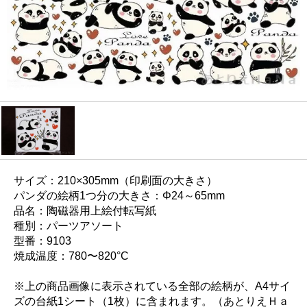
サイズ：210×305mm（印刷面の大きさ）
パンダの絵柄1つ分の大きさ：Φ24～65mm
品名：陶磁器用上絵付転写紙
種別：パーツアソート
型番：9103
焼成温度：780〜820°C
※上の商品画像に表示されている全部の絵柄が、A4サイ
ズの台紙1シート（1枚）に含まれます。（あとりえＨａ