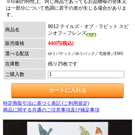
※印刷の特性上、同じ商品であってもお品物毎の全体又
は一部分について色調に若干の差が生じる場合がありま
す。
9012 テイルズ・オブ・ラビット スピ
商品名
ンオフ～フレンズ
販売価格
440円(税込)
選べる配送
ゆうパケット／ゆうパック／宅急便／EMS
在庫数
残り25枚です
ご購入数
特定商取引法に基づく表記 (ご利用規定)
商品に関する共通のご注意事項及び補足事項