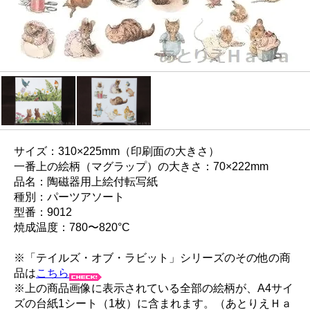
サイズ：310×225mm（印刷面の大きさ）
一番上の絵柄（マグラップ）の大きさ：70×222mm
品名：陶磁器用上絵付転写紙
種別：パーツアソート
型番：9012
焼成温度：780〜820°C
※「テイルズ・オブ・ラビット」シリーズのその他の商
品は
こちら
※上の商品画像に表示されている全部の絵柄が、A4サイ
ズの台紙1シート（1枚）に含まれます。（あとりえＨａ