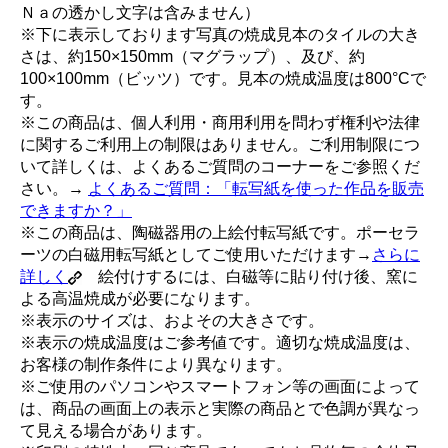
Ｎａの透かし文字は含みません）
※下に表示しております写真の焼成見本のタイルの大き
さは、約150×150mm（マグラップ）、及び、約
100×100mm（ビッツ）です。見本の焼成温度は800°Cで
す。
※この商品は、個人利用・商用利用を問わず権利や法律
に関するご利用上の制限はありません。ご利用制限につ
いて詳しくは、よくあるご質問のコーナーをご参照くだ
さい。→
よくあるご質問：「転写紙を使った作品を販売
できますか？」
※この商品は、陶磁器用の上絵付転写紙です。ポーセラ
ーツの白磁用転写紙としてご使用いただけます→
さらに
詳しく
絵付けするには、白磁等に貼り付け後、窯に
よる高温焼成が必要になります。
※表示のサイズは、およその大きさです。
※表示の焼成温度はご参考値です。適切な焼成温度は、
お客様の制作条件により異なります。
※ご使用のパソコンやスマートフォン等の画面によって
は、商品の画面上の表示と実際の商品とで色調が異なっ
て見える場合があります。