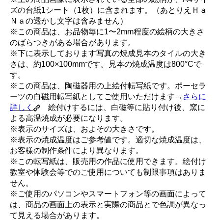
ズの台紙1シート（1枚）に含まれます。（あとりえＨａ
Ｎａの透かし文字は含みません）
※この商品は、お品物毎に1〜2mm程度の絵柄の大きさ
のばらつきがある場合があります。
※下に表示しております写真の焼成見本のタイルの大き
さは、約100×100mmです。見本の焼成温度は800°Cで
す。
※この商品は、陶磁器用の上絵付転写紙です。ポーセラ
ーツの白磁用転写紙としてご使用いただけます→
さらに
詳しく
絵付けするには、白磁等に貼り付け後、窯に
よる高温焼成が必要になります。
※表示のサイズは、およその大きさです。
※表示の焼成温度はご参考値です。適切な焼成温度は、
お客様の制作条件により異なります。
※この転写紙は、販売用の作品に使用できます。絵付け
教室や体験会等でのご使用についても制限事項はありま
せん。
※ご使用のパソコンやスマートフォン等の画面によって
は、商品の画面上の表示と実際の商品とで色調が異なっ
て見える場合があります。