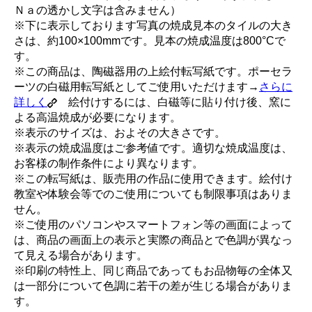
Ｎａの透かし文字は含みません）
※下に表示しております写真の焼成見本のタイルの大き
さは、約100×100mmです。見本の焼成温度は800°Cで
す。
※この商品は、陶磁器用の上絵付転写紙です。ポーセラ
ーツの白磁用転写紙としてご使用いただけます→
さらに
詳しく
絵付けするには、白磁等に貼り付け後、窯に
よる高温焼成が必要になります。
※表示のサイズは、およその大きさです。
※表示の焼成温度はご参考値です。適切な焼成温度は、
お客様の制作条件により異なります。
※この転写紙は、販売用の作品に使用できます。絵付け
教室や体験会等でのご使用についても制限事項はありま
せん。
※ご使用のパソコンやスマートフォン等の画面によって
は、商品の画面上の表示と実際の商品とで色調が異なっ
て見える場合があります。
※印刷の特性上、同じ商品であってもお品物毎の全体又
は一部分について色調に若干の差が生じる場合がありま
す。