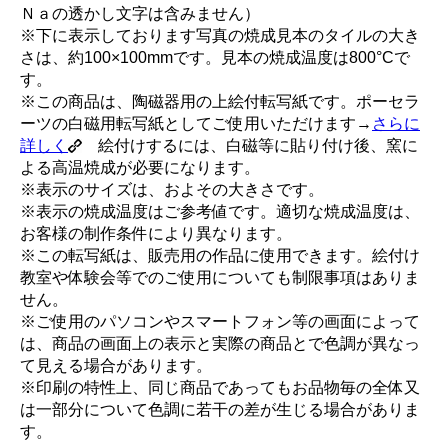
Ｎａの透かし文字は含みません）
※下に表示しております写真の焼成見本のタイルの大き
さは、約100×100mmです。見本の焼成温度は800°Cで
す。
※この商品は、陶磁器用の上絵付転写紙です。ポーセラ
ーツの白磁用転写紙としてご使用いただけます→
さらに
詳しく
絵付けするには、白磁等に貼り付け後、窯に
よる高温焼成が必要になります。
※表示のサイズは、およその大きさです。
※表示の焼成温度はご参考値です。適切な焼成温度は、
お客様の制作条件により異なります。
※この転写紙は、販売用の作品に使用できます。絵付け
教室や体験会等でのご使用についても制限事項はありま
せん。
※ご使用のパソコンやスマートフォン等の画面によって
は、商品の画面上の表示と実際の商品とで色調が異なっ
て見える場合があります。
※印刷の特性上、同じ商品であってもお品物毎の全体又
は一部分について色調に若干の差が生じる場合がありま
す。