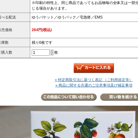
※印刷の特性上、同じ商品であってもお品物毎の全体又は一部
じる場合があります。
選べる配送
ゆうパケット／ゆうパック／宅急便／EMS
販売価格
264円(税込)
在庫数
残り6枚です
ご購入数
枚
» 特定商取引法に基づく表記 （ご利用規定等）
» 商品に関する共通のご注意事項及び補足事項