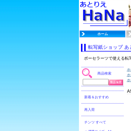
ホーム
転写紙ショップ あ
ポーセラーツで使える転
ホ
商品検索
ホ
ホ
A
新着＆おすすめ
再入荷
チンツ すべて