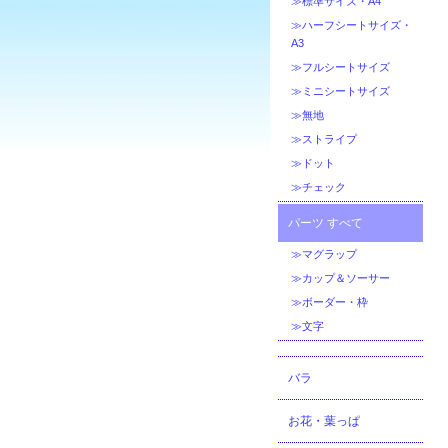
≫標準サイズ・A4
≫ハーフシートサイズ・
A3
≫フルシートサイズ
≫ミニシートサイズ
≫無地
≫ストライプ
≫ドット
≫チェック
パーツ すべて
≫マグラップ
≫カップ＆ソーサー
≫ボーダー・枠
≫文字
バラ
お花・葉っぱ