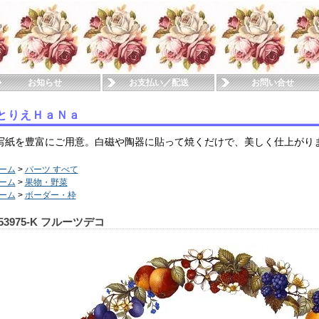
お知らせ
お支払い／配送
お問い合せ
とりえＨａＮａ
写紙を豊富にご用意。白磁や陶器に貼って焼くだけで、美しく仕上がり
ーム
>
パーツ すべて
ーム
>
果物・野菜
ーム
>
ボーダー・枠
53975-K フルーツデコ