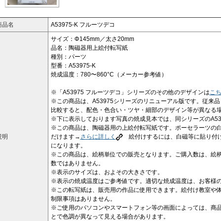
商品名
A53975-K フルーツデコ
サイズ：Φ145mm／太さ20mm
品名：陶磁器用上絵付転写紙
種別：パーツ
型番：A53975-K
焼成温度：780〜860°C（メーカー参考値）
※「A53975 フルーツデコ」シリーズのその他のデザインは
こ
※この商品は、A53975シリーズのリニューアル版です。従来品（
比較すると、配色・色合い・ツヤ・細部のデザイン等が異なる
※下に表示しております写真の焼成見本では、同シリーズのA539
※この商品は、陶磁器用の上絵付転写紙です。ポーセラーツの
説明
だけます→
さらに詳しく
絵付けするには、白磁等に貼り付け
になります。
※この商品は、絵柄単位での販売となります。ご購入数は、絵
数ではありません。
※表示のサイズは、およその大きさです。
※表示の焼成温度はご参考値です。適切な焼成温度は、お客様
※この転写紙は、販売用の作品に使用できます。絵付け教室や
制限事項はありません。
※ご使用のパソコンやスマートフォン等の画面によっては、商
とで色調が異なって見える場合があります。