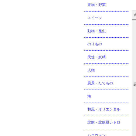
果物・野菜
スイーツ
動物・昆虫
のりもの
天使・妖精
人物
風景・たてもの
海
和風・オリエンタル
北欧・北欧風レトロ
ハロウィン