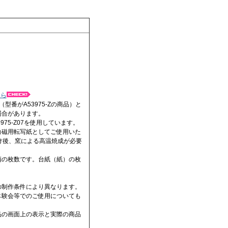
ちら
型番がA53975-Zの商品）と
場合があります。
75-Z07を使用しています。
白磁用転写紙としてご使用いた
後、窯による高温焼成が必要
柄の枚数です。台紙（紙）の枚
の制作条件により異なります。
体験会等でのご使用についても
品の画面上の表示と実際の商品